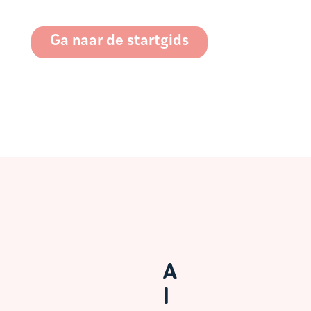
Ga naar de startgids
A
l